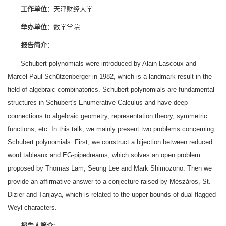
工作单位
：天津财经大学
举办单位
：数学学院
报告简介
：
Schubert polynomials were introduced by Alain Lascoux and
Marcel-Paul Schützenberger in 1982, which is a landmark result in the
field of algebraic combinatorics. Schubert polynomials are fundamental
structures in Schubert's Enumerative Calculus and have deep
connections to algebraic geometry, representation theory, symmetric
functions, etc. In this talk, we mainly present two problems concerning
Schubert polynomials. First, we construct a bijection between reduced
word tableaux and EG-pipedreams, which solves an open problem
proposed by Thomas Lam, Seung Lee and Mark Shimozono. Then we
provide an affirmative answer to a conjecture raised by Mészáros, St.
Dizier and Tanjaya, which is related to the upper bounds of dual flagged
Weyl characters.
报告人简介
：