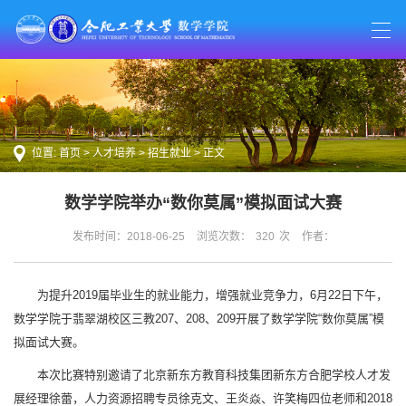
位置:
首页
>
人才培养
>
招生就业
> 正文
数学学院举办“数你莫属”模拟面试大赛
发布时间：2018-06-25
浏览次数：
320
次
作者：
为提升2019届毕业生的就业能力，增强就业竞争力，6月22日下午，
数学学院于翡翠湖校区三教207、208、209开展了数学学院“数你莫属”模
拟面试大赛。
本次比赛特别邀请了北京新东方教育科技集团新东方合肥学校人才发
展经理徐蕾，人力资源招聘专员徐克文、王炎焱、许笑梅四位老师和2018