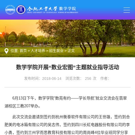
位置:
首页
>
人才培养
>
招生就业
> 正文
数学学院开展“数业宏图”主题就业指导活动
发布时间：2018-06-14
浏览次数：
256
次
作者：
6月13日下午，数学学院“数苑有约——学长导航”就业交流会在翡翠
湖校区三教207举办。
此次交流会邀请到签约到杭州衡泰软件有限公司的王世雄，签约到合
肥美的电冰箱有限公司的吴志伟，签约到四川长虹电器股份有限公司的李
小勇，签约到兰州学而思教育科技有限公司的周尚峰4位毕业班同学分享