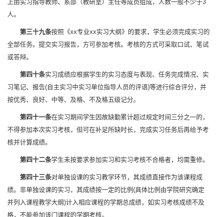
上由实习指导教师、系部（教研室）主任等成员组成，人数一般不少于3
人。
第三十九条
按照《xx专业xx实习大纲》的要求，学生必须完成实习的
全部任务。提交实习报告，方可参加考核。考核的方式可采取口试、笔试
或答辩。
第四十条
实习成绩应根据学生的实习态度与表现、任务完成情况、实
习笔记、报告(自主实习中实习单位指导人员的评语)等进行综合评分，并
按优秀、良好、中等、及格、不及格五级记分。
第四十一条
在实习期间学生因故缺勤累计超过规定时间三分之一的，
不得参加本次实习考核，但可在补足所缺时长，完成实习任务后再给予考
核并计算成绩。
第四十二条
学生未按要求参加实习和实习考核不合格者，均需重修。
第四十三条
对单独设课的实习教学环节，其成绩直接作为该课程成
绩。非单独设课的实习，其成绩按一定的比例(具体比例由学院研究确定
并列入课程教学大纲)计入相应课程的学期总成绩，如实习考核成绩不及
格，不能参加该门课程的学期考核。