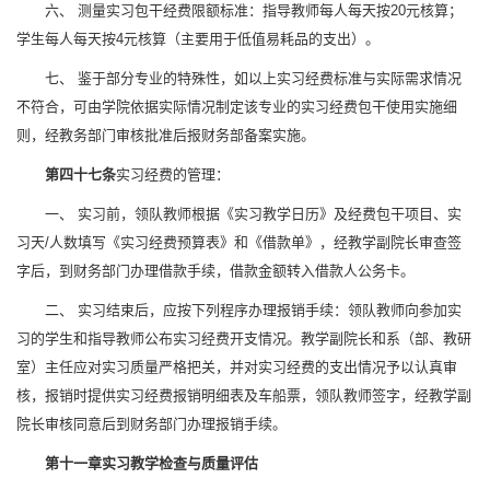
六、 测量实习包干经费限额标准：指导教师每人每天按20元核算；
学生每人每天按4元核算（主要用于低值易耗品的支出）。
七、 鉴于部分专业的特殊性，如以上实习经费标准与实际需求情况
不符合，可由学院依据实际情况制定该专业的实习经费包干使用实施细
则，经教务部门审核批准后报财务部备案实施。
第四十七条
实习经费的管理：
一、 实习前，领队教师根据《实习教学日历》及经费包干项目、实
习天/人数填写《实习经费预算表》和《借款单》，经教学副院长审查签
字后，到财务部门办理借款手续，借款金额转入借款人公务卡。
二、 实习结束后，应按下列程序办理报销手续：领队教师向参加实
习的学生和指导教师公布实习经费开支情况。教学副院长和系（部、教研
室）主任应对实习质量严格把关，并对实习经费的支出情况予以认真审
核，报销时提供实习经费报销明细表及车船票，领队教师签字，经教学副
院长审核同意后到财务部门办理报销手续。
第十一章
实习教学检查与质量评估