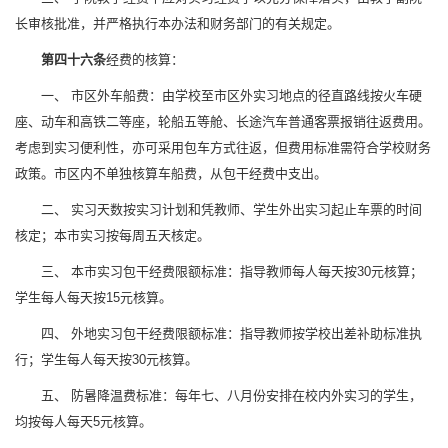
长审核批准，并严格执行本办法和财务部门的有关规定。
第四十六条
经费的核算：
一、 市区外车船费：由学校至市区外实习地点的径直路线按火车硬
座、动车和高铁二等座，轮船五等舱、长途汽车普通客票报销往返费用。
考虑到实习便利性，亦可采用包车方式往返，但费用标准需符合学校财务
政策。市区内不单独核算车船费，从包干经费中支出。
二、 实习天数按实习计划和凭教师、学生外出实习起止车票的时间
核定；本市实习按每周五天核定。
三、 本市实习包干经费限额标准：指导教师每人每天按30元核算；
学生每人每天按15元核算。
四、 外地实习包干经费限额标准：指导教师按学校出差补助标准执
行；学生每人每天按30元核算。
五、 防暑降温费标准：每年七、八月份安排在校内外实习的学生，
均按每人每天5元核算。