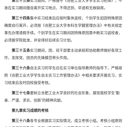
第三十三条
实习期间，严格遵守《合肥工业大学学生实习纪律》，不
准在实习期间擅自离开实习地点，不得迟到、早退和无故缺席。
第三十四条
集中实习结束后应按时集体返校，个别学生如因特殊原因
确需自行离开，必须按《合肥工业大学本科生学籍管理办法》中有关规定
事先办理请假手续。个别学生在实习期间因特殊原因需中断实习返校者，
必须报学院批准，并安排好后续实习计划。
第三十五条
实习期间，团、班干部要主动承担和协助教师做好各项工
作，发挥党、团员的先锋模范带头作用。
第三十六条
自主实习的学生应在实习单位指导教师的指导下，严格按
照《合肥工业大学学生自主实习工作管理办法》中相关要求开展实习，实
习结束后及时回校接受考核。
第三十七条
要树立合肥工业大学良好的社会形象，展现我校学生“勤
奋、严谨、求实、创新”的精神风貌。
第九章
实习成绩的考核
第三十八条
各专业根据实习实际情况，成立考核小组。考核小组原则