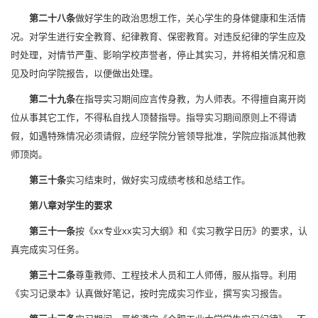
第二十八条
做好学生的政治思想工作，关心学生的身体健康和生活情
况。对学生进行安全教育、纪律教育、保密教育。对违反纪律的学生应及
时处理，对情节严重、影响学校声誉者，停止其实习，并将相关情况和意
见及时向学院报告，以便做出处理。
第二十九条
在指导实习期间应言传身教，为人师表。不得擅自离开岗
位从事其它工作，不得私自找人顶替指导。指导实习期间原则上不得请
假，如遇特殊情况必须请假，应经学院分管领导批准，学院应指派其他教
师顶岗。
第三十条
实习结束时，做好实习成绩考核和总结工作。
第八章
对学生的要求
第三十一条
按《xx专业xx实习大纲》和《实习教学日历》的要求，认
真完成实习任务。
第三十二条
尊重教师、工程技术人员和工人师傅，服从指导。利用
《实习记录本》认真做好笔记，按时完成实习作业，撰写实习报告。