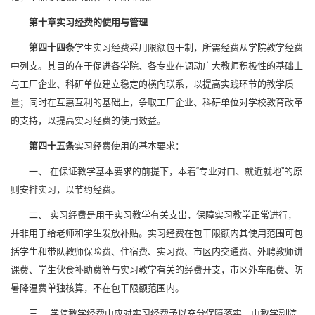
第十章
实习经费的使用与管理
第四十四条
学生实习经费采用限额包干制，所需经费从学院教学经费
中列支。其目的在于促进各学院、各专业在调动广大教师积极性的基础上
与工厂企业、科研单位建立稳定的横向联系，以提高实践环节的教学质
量；同时在互惠互利的基础上，争取工厂企业、科研单位对学校教育改革
的支持，以提高实习经费的使用效益。
第四十五条
实习经费使用的基本要求：
一、 在保证教学基本要求的前提下，本着“专业对口、就近就地”的原
则安排实习，以节约经费。
二、 实习经费是用于实习教学有关支出，保障实习教学正常进行，
并非用于给老师和学生发放补贴。实习经费在包干限额内其使用范围可包
括学生和带队教师保险费、住宿费、实习费、市区内交通费、外聘教师讲
课费、学生伙食补助费等与实习教学有关的经费开支，市区外车船费、防
暑降温费单独核算，不在包干限额范围内。
三、 学院教学经费中应对实习经费予以充分保障落实，由教学副院