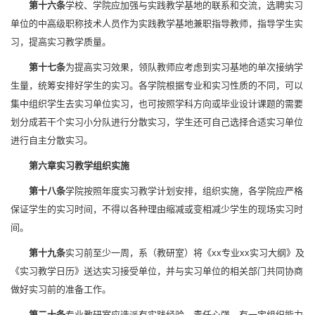
第十六条
学校、学院应加强与实践教学基地的联系和交流，选聘实习
单位的中高级职称技术人员作为实践教学基地兼职指导教师，指导学生实
习，提高实习教学质量。
第十七条
为提高实习效果，领队教师应考虑到实习基地的单次接纳学
生量，统筹安排好学生的实习。各学院根据专业和实习性质的不同，可以
集中组织学生去实习单位实习，也可按照学科方向或毕业设计课题的需要
划分成若干个实习小分队进行分散实习，学生还可自己选择合适实习单位
进行自主分散实习。
第六章
实习教学组织实施
第十八条
学院按照年度实习教学计划安排，组织实施，各学院应严格
保证学生的实习时间，不得以各种理由缩减或变相减少学生的现场实习时
间。
第十九条
实习前至少一周，系（教研室）将《xx专业xx实习大纲》及
《实习教学日历》送达实习接受单位，并与实习单位的相关部门共同协商
做好实习前的准备工作。
第二十条
专业教研室应选派有实践经验、责任心强，有一定组织能力