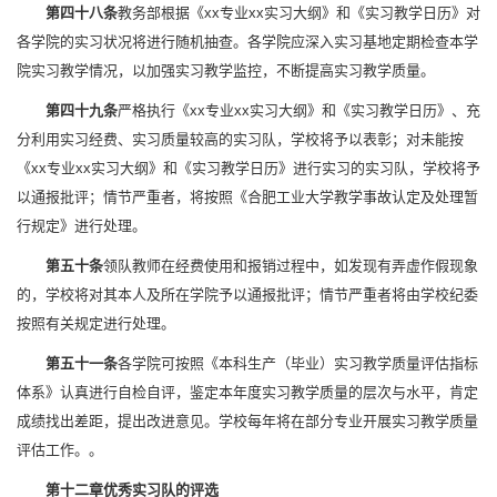
第四十八条
教务部根据《xx专业xx实习大纲》和《实习教学日历》对
各学院的实习状况将进行随机抽查。各学院应深入实习基地定期检查本学
院实习教学情况，以加强实习教学监控，不断提高实习教学质量。
第四十九条
严格执行《xx专业xx实习大纲》和《实习教学日历》、充
分利用实习经费、实习质量较高的实习队，学校将予以表彰；对未能按
《xx专业xx实习大纲》和《实习教学日历》进行实习的实习队，学校将予
以通报批评；情节严重者，将按照《合肥工业大学教学事故认定及处理暂
行规定》进行处理。
第五十条
领队教师在经费使用和报销过程中，如发现有弄虚作假现象
的，学校将对其本人及所在学院予以通报批评；情节严重者将由学校纪委
按照有关规定进行处理。
第五十一条
各学院可按照《本科生产（毕业）实习教学质量评估指标
体系》认真进行自检自评，鉴定本年度实习教学质量的层次与水平，肯定
成绩找出差距，提出改进意见。学校每年将在部分专业开展实习教学质量
评估工作。。
第十二章
优秀实习队的评选