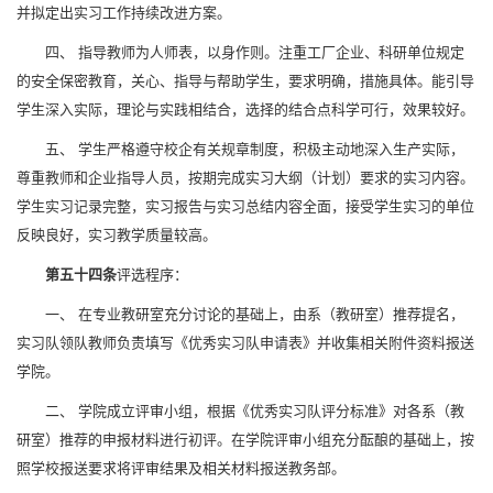
并拟定出实习工作持续改进方案。
四、 指导教师为人师表，以身作则。注重工厂企业、科研单位规定
的安全保密教育，关心、指导与帮助学生，要求明确，措施具体。能引导
学生深入实际，理论与实践相结合，选择的结合点科学可行，效果较好。
五、 学生严格遵守校企有关规章制度，积极主动地深入生产实际，
尊重教师和企业指导人员，按期完成实习大纲（计划）要求的实习内容。
学生实习记录完整，实习报告与实习总结内容全面，接受学生实习的单位
反映良好，实习教学质量较高。
第五十四条
评选程序：
一、 在专业教研室充分讨论的基础上，由系（教研室）推荐提名，
实习队领队教师负责填写《优秀实习队申请表》并收集相关附件资料报送
学院。
二、 学院成立评审小组，根据《优秀实习队评分标准》对各系（教
研室）推荐的申报材料进行初评。在学院评审小组充分酝酿的基础上，按
照学校报送要求将评审结果及相关材料报送教务部。