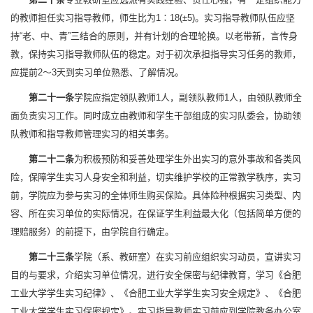
的教师担任实习指导教师，师生比为1∶18(±5)。实习指导教师队伍应坚
持“老、中、青”三结合的原则，并有计划的合理轮换。以老带新，言传身
教，保持实习指导教师队伍的稳定。对于初次承担指导实习任务的教师，
应提前2～3天到实习单位熟悉、了解情况。
第二十一条
学院应指定领队教师1人，副领队教师1人，由领队教师全
面负责实习工作。同时成立由教师和学生干部组成的实习队委会，协助领
队教师和指导教师管理实习的相关事务。
第二十二条
为积极预防和妥善处理学生外出实习的意外事故和各类风
险，保障学生实习人身安全和利益，切实维护学校的正常教学秩序，实习
前，学院应为参与实习的全体师生购买保险。具体险种根据实习类型、内
容、所在实习单位的实际情况，在保证学生利益最大化（包括简单方便的
理赔服务）的前提下，由学院自行确定。
第二十三条
学院（系、教研室）在实习前应组织实习动员，宣讲实习
目的与要求，介绍实习单位情况，进行安全保密与纪律教育，学习《合肥
工业大学学生实习纪律》、《合肥工业大学学生实习安全规定》、《合肥
工业大学学生实习保密规定》。实习指导教师实习前应到学院教务办公室