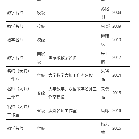
苏化
教学名师
校级
2008
明
教学名师
校级
唐 烁
2009
檀结
教学名师
校级
2010
庆
国家
朱士
教学名师
国家级教学名师
2012
级
信
名师（大师）
朱晓
省级
大学数学大师工作室建设
2014
工作室
临
名师（大师）
大学数学、双语教学名师工
朱晓
省级
2015
工作室
作室建设
临
名师（大师）
省级
唐烁名师工作室
唐烁
2016
工作室
杨志
教学名师
省级
2016
林