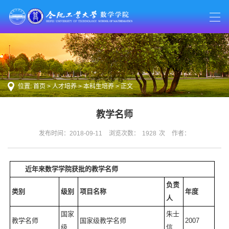
位置:
首页
>
人才培养
>
本科生培养
> 正文
教学名师
发布时间：2018-09-11
浏览次数：
1928
次
作者：
近年来数学学院获批的教学名师
负责
类别
级别
项目名称
年度
人
国家
朱士
教学名师
国家级教学名师
2007
级
信