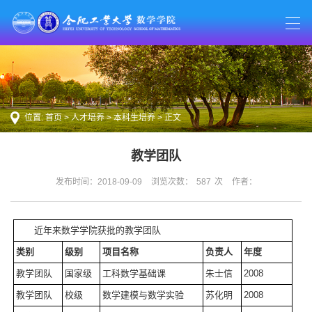
位置:
首页
>
人才培养
>
本科生培养
> 正文
教学团队
发布时间：2018-09-09
浏览次数：
587
次
作者：
近年来数学学院获批的教学团队
类别
级别
项目名称
负责人
年度
教学团队
国家级
工科数学基础课
朱士信
2008
教学团队
校级
数学建模与数学实验
苏化明
2008