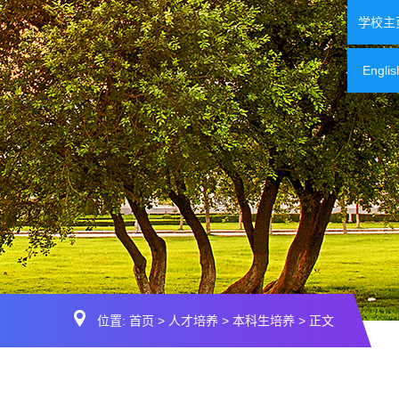
学校主
Englis
位置:
首页
>
人才培养
>
本科生培养
> 正文