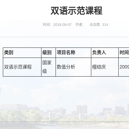
双语示范课程
时间：2018-09-07
作者：
点击数:
314
类别
级别
项目名称
负责人
时间
国家
双语示范课程
数值分析
檀结庆
200
级