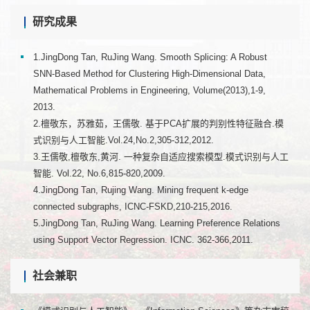
研究成果
1.JingDong Tan, RuJing Wang. Smooth Splicing: A Robust
SNN-Based Method for Clustering High-Dimensional Data,
Mathematical Problems in Engineering, Volume(2013),1-9,
2013.
2.檀敬东，苏雅茹，王儒敬. 基于PCA扩展的判别性特征融合.模
式识别与人工智能.Vol.24,No.2,305-312,2012.
3.王儒敬,檀敬东,黄河. 一种复杂自适应搜索模型.模式识别与人工
智能. Vol.22, No.6,815-820,2009.
4.JingDong Tan, Rujing Wang. Mining frequent k-edge
connected subgraphs, ICNC-FSKD,210-215,2016.
5.JingDong Tan, RuJing Wang. Learning Preference Relations
using Support Vector Regression. ICNC. 362-366,2011.
社会兼职