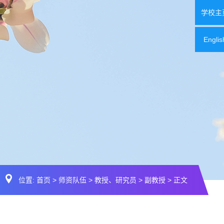
学校主
Englis
位置:
首页
>
师资队伍
>
教授、研究员
>
副教授
> 正文