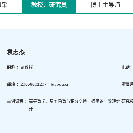
风采
教授、研究员
博士生导师
袁志杰
职称 ：
副教授
电话
邮箱 ：
2005800120@hfut.edu.cn
所属系
主讲课程 ：
高等数学，复变函数与积分变换，概率论与数理统
研究领
计