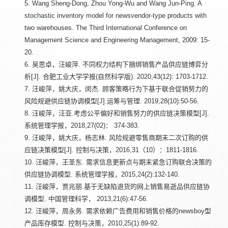
5. Wang Sheng-Dong, Zhou Yong-Wu and Wang Jun-Ping. A
stochastic inventory model for newsvendor-type products with
two warehouses. The Third International Conference on
Management Science and Engineering Management, 2009: 15-
20.
6. 吴思卓，汪峻萍. 不同权力结构下捆绑销售产品供应链博弈分
析[J]. 合肥工业大学学报(自然科学版). 2020,43(12): 1703-1712.
7. 汪峻萍，姚大庆，闵杰. 顾客策略行为下基于联合促销努力的
风险规避供应链协调模型[J].运筹与管理. 2019,28(10):50-56.
8. 汪峻萍，汪亚.考虑公平偏好和销售努力的供应链决策模型[J].
系统管理学报，2018,27(02)： 374-383.
9. 汪峻萍，姚大庆，杨志林. 风险规避零售商期末二次订购的供
应链决策模型[J]. 控制与决策，2016,31（10）：1811-1816.
10. 汪峻萍，王圣东. 需求信息更新点与期末紧急订购联合决策的
供应链协调模型. 系统管理学报，2015,24(2):132-140.
11. 汪峻萍，贾兆丽.基于无缺陷退货的网上销售易逝品供应链协
调模型. 中国管理科学， 2013,21(6):47-56.
12. 汪峻萍，周永务. 需求依赖广告费用和销售价格的newsboy型
产品库存模型. 控制与决策，2010,25(1):89-92.