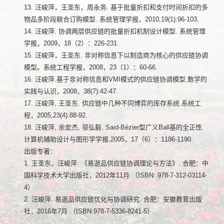
13. 汪峻萍，王圣东，周永务. 基于批量折扣和支付时间折扣的多
物品多阶段联合订购模型. 系统管理学报，2010,19(1):96-103.
14. 汪峻萍. 协调两层供应链的批量折扣机制设计模型. 系统管理
学报，2009，18（2）：226-231.
15. 汪峻萍，王圣东. 非对称信息下以制造商为核心的供应链协调
模型。系统工程学报，2008，23（1）：60-66.
16. 汪峻萍.基于非对称信息和VMI模式的供应链协调模型.数学的
实践与认识，2008，38(7):42-47.
17. 汪峻萍, 王圣东. 供应链中几种不同博弈的库存系统.系统工
程，2005,23(4):88-92.
18. 汪峻萍, 余宏杰, 邬弘毅. Said-Bézier型广义Ball基的全正性.
计算机辅助设计与图形学学报,2005，17（6）：1186-1190.
出版专著：
1. 王圣东，汪峻萍. 《易逝品供应链协调理论与方法》. 合肥：中
国科学技术大学出版社，2012年11月 （ISBN: 978-7-312-03114-
4）
2. 汪峻萍. 易逝品供应链优化与协调研究. 合肥：安徽教育出版
社，2016年7月 （ISBN:978-7-5336-8241-5）