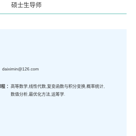
硕士生导师
：
daiximin@126.com
程 ：
高等数学,线性代数,复变函数与积分变换,概率统计,
数值分析,最优化方法,运筹学.