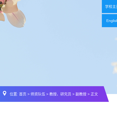
学校主
Englis
位置:
首页
>
师资队伍
>
教授、研究员
>
副教授
> 正文